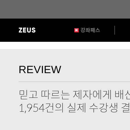
?>
gnb
강좌패스
영
역
REVIEW
타
REVIEW
이
틀
믿고 따르는 제자에게 배신
1,954건의 실제 수강생