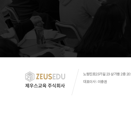
노량진로23가길 23 상가동 2층 20
대표이사 : 이충권