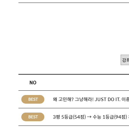
NO
왜 고민해? 그냥해라! JUST DO IT.
BEST
3평 5등급(54점) → 수능 1등급(94점)
BEST