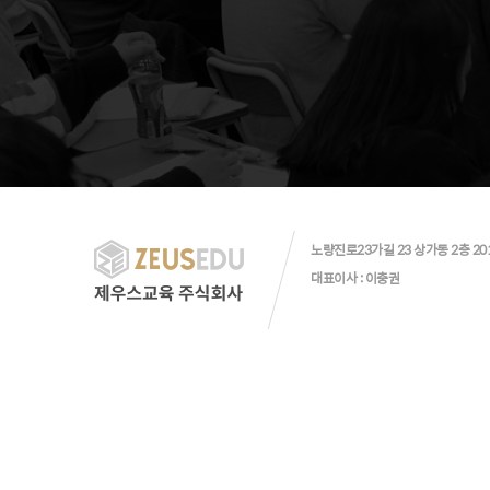
노량진로23가길 23 상가동 2층 20
대표이사 : 이충권