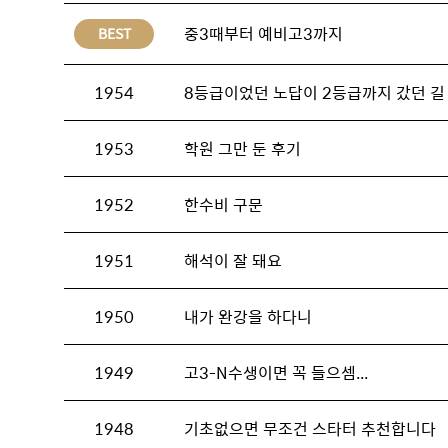
중3때부터 예비고3까지
BEST
1954
8등급이었던 노답이 2등급까지 갔던 길
1953
학원 그만 둔 후기
1952
한수비 구문
1951
해석이 잘 돼요
1950
내가 완강을 하다니
1949
고3-N수생이면 꼭 들으셈...
1948
기초없으면 무조건 스타터 추천합니다