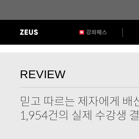
?>
gnb
강좌패스
영
역
REVIEW
타
REVIEW
이
틀
믿고 따르는 제자에게 배신
1,954건의 실제 수강생