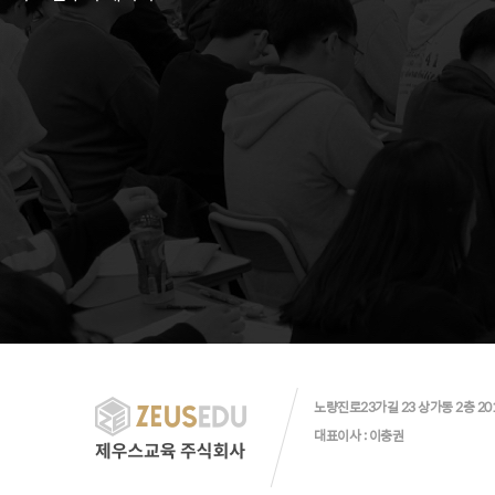
노량진로23가길 23 상가동 2층 20
대표이사 : 이충권