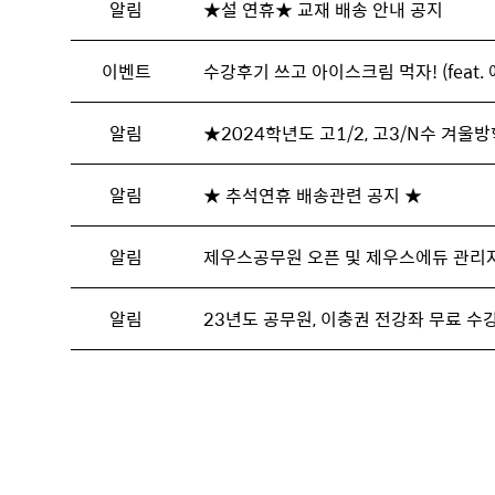
알림
★설 연휴★ 교재 배송 안내 공지
이벤트
수강후기 쓰고 아이스크림 먹자! (feat.
알림
★2024학년도 고1/2, 고3/N수 겨울
알림
★ 추석연휴 배송관련 공지 ★
알림
제우스공무원 오픈 및 제우스에듀 관리
알림
23년도 공무원, 이충권 전강좌 무료 수