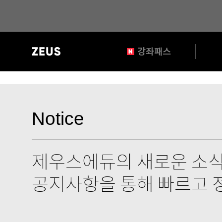
?>
gnb
강좌패스
영
역
공
지
Notice
사
항
제우스에듀의 새로운 소
타
공지사항을 통해 빠르고 
이
틀