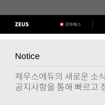
?>
gnb
강좌패스
영
역
공
지
Notice
사
항
제우스에듀의 새로운 소
타
공지사항을 통해 빠르고 
이
틀