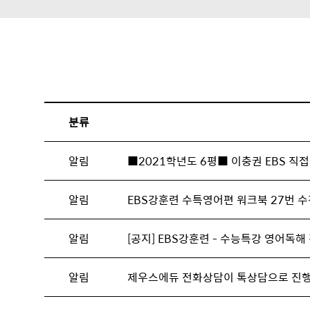
분류
알림
■2021학년도 6평■ 이충권 EBS 직접
알림
EBS강훈련 수특영어편 워크북 27번 수
알림
[공지] EBS강훈련 - 수능특강 영어독해
알림
제우스에듀 전화상담이 톡상담으로 진행