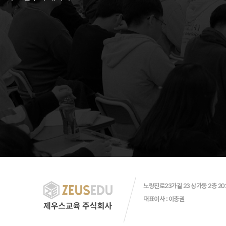
노량진로23가길 23 상가동 2층 20
대표이사 : 이충권